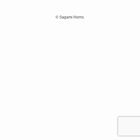
©
Sagami Horns.