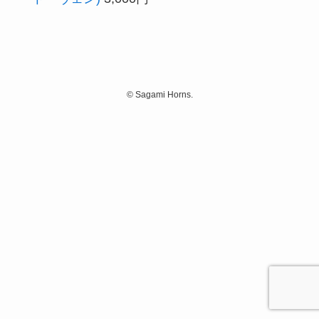
©
Sagami Horns.